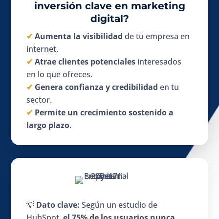
inversión clave en marketing
digital?
✔
Aumenta la visibilidad
de tu empresa en
internet.
✔
Atrae clientes potenciales
interesados
en lo que ofreces.
✔
Genera confianza y credibilidad
en tu
sector.
✔
Permite un crecimiento sostenido a
largo plazo
.
💡
Dato clave:
Según un estudio de
HubSpot,
el 75% de los usuarios nunca