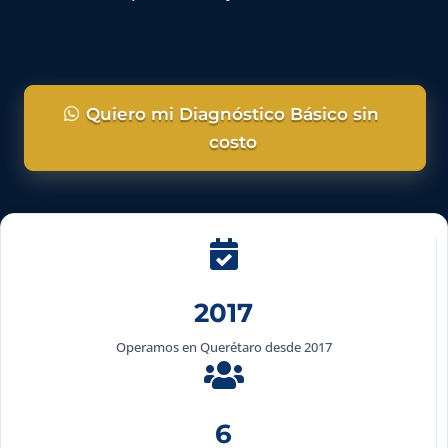
Quiero mi Diagnóstico Básico sin
costo

2017
Operamos en Querétaro desde 2017

6