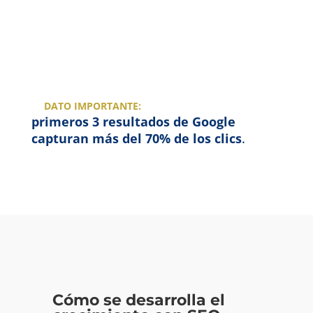
💡
DATO IMPORTANTE:
Los estudios indican que los
primeros 3 resultados de Google
capturan más del 70% de los clics
.
Si tu
sitio está optimizado, las probabilidades de atraer
clientes se multiplican exponencialmente.
Cómo se desarrolla el