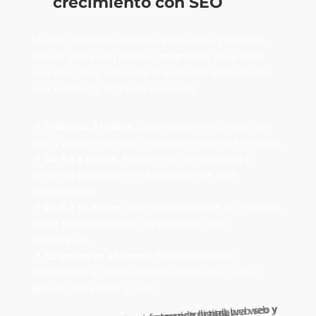
crecimiento con SEO
Muchos negocios esperan resultados inmediatos,
pero el SEO es un proceso progresivo. Para tener
una idea clara, aquí está la evolución esperada de
una estrategia SEO bien ejecutada:
📌
Primeros 3 meses:
Optimización inicial del sitio
web y ajustes técnicos. Pequeñas mejoras en tráfico.
📌
De 3 a 6 meses:
Aumento en la visibilidad y
primeras posiciones en búsquedas de baja
competencia.
📌
De 6 a 12 meses:
Incremento notable en el tráfico,
mejor posicionamiento en palabras clave
estratégicas.
📌
12 meses en adelante:
Posicionamiento
consolidado y tráfico orgánico constante, lo que
genera más ventas y leads.